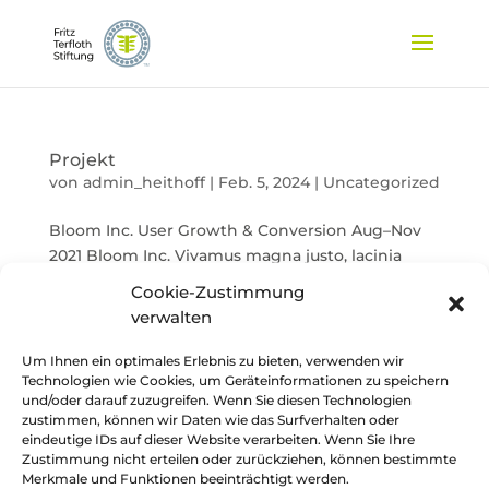
Projekt
von
admin_heithoff
|
Feb. 5, 2024
|
Uncategorized
Bloom Inc. User Growth & Conversion Aug–Nov
2021 Bloom Inc. Vivamus magna justo, lacinia
eget consectetur sed, convallis at tellus. Lorem
Cookie-Zustimmung
ipsum dolor sit amet, consectetur adipiscing elit.
verwalten
Quisque velit nisi, pretium ut lacinia in,
elementum id enim. Vivamus magna...
Um Ihnen ein optimales Erlebnis zu bieten, verwenden wir
Technologien wie Cookies, um Geräteinformationen zu speichern
und/oder darauf zuzugreifen. Wenn Sie diesen Technologien
zustimmen, können wir Daten wie das Surfverhalten oder
Suchen
eindeutige IDs auf dieser Website verarbeiten. Wenn Sie Ihre
Zustimmung nicht erteilen oder zurückziehen, können bestimmte
Merkmale und Funktionen beeinträchtigt werden.