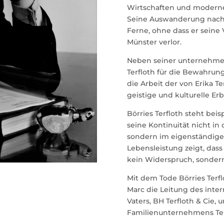
Wirtschaften und moderne
Seine Auswanderung nach Ka
Ferne, ohne dass er sein
Münster verlor.
Neben seiner unternehmeri
Terfloth für die Bewahrun
die Arbeit der von Erika T
geistige und kulturelle Er
Börries Terfloth steht bei
seine Kontinuität nicht 
sondern im eigenständige
Lebensleistung zeigt, das
kein Widerspruch, sondern
Mit dem Tode Börries Terf
Marc die Leitung des int
Vaters, BH Terfloth & Cie, 
Familienunternehmens Terf