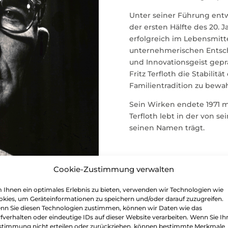
Unter seiner Führung ent
der ersten Hälfte des 20. 
erfolgreich im Lebensmitt
unternehmerischen Entsch
und Innovationsgeist geprä
Fritz Terfloth die Stabili
Familientradition zu bewa
Sein Wirken endete 1971 m
Terfloth lebt in der von s
seinen Namen trägt.
Cookie-Zustimmung verwalten
Ihnen ein optimales Erlebnis zu bieten, verwenden wir Technologien wie
kies, um Geräteinformationen zu speichern und/oder darauf zuzugreifen.
nn Sie diesen Technologien zustimmen, können wir Daten wie das
fverhalten oder eindeutige IDs auf dieser Website verarbeiten. Wenn Sie Ih
stimmung nicht erteilen oder zurückziehen, können bestimmte Merkmale