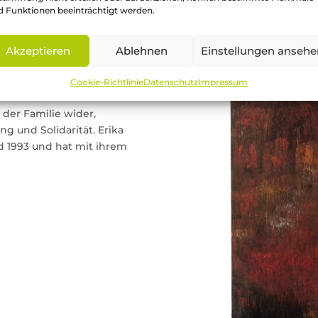
d Funktionen beeinträchtigt werden.
Terfloth.
Akzeptieren
Ablehnen
Einstellungen ansehe
7 die Fritz-Terfloth-
t. Die Stiftung engagiert
Cookie-Richtlinie
Datenschutz
Impressum
g von Wissenschaft und
der Familie wider,
 und Solidarität. Erika
Tod 1993 und hat mit ihrem