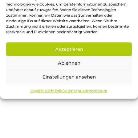
Mehr erfahren
Technologien wie Cookies, um Geräteinformationen zu speichern
und/oder darauf zuzugreifen. Wenn Sie diesen Technologien
zustimmen, können wir Daten wie das Surfverhalten oder
Regeln für gesunde Ernährung
eindeutige IDs auf dieser Website verarbeiten. Wenn Sie Ihre
Zustimmung nicht erteilen oder zurückziehen, können bestimmte
Merkmale und Funktionen beeinträchtigt werden.
Mehr erfahren
Akzeptieren
Die Verbraucherzentrale NRW
Ablehnen
Mehr erfahren
Einstellungen ansehen
Cookie-Richtlinie
Datenschutz
Impressum