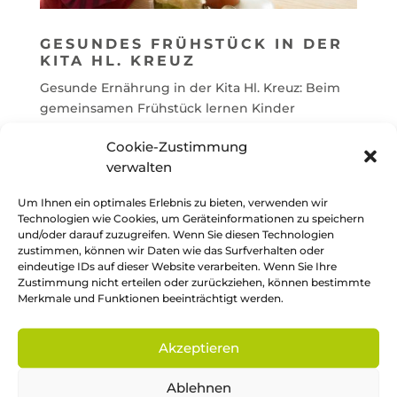
GESUNDES FRÜHSTÜCK IN DER
KITA HL. KREUZ
Gesunde Ernährung in der Kita Hl. Kreuz: Beim
gemeinsamen Frühstück lernen Kinder
spielerisch, wie lecker und wichtig frische,
Cookie-Zustimmung
saisonale Lebensmittel sind.
verwalten
Zum Projekt
Um Ihnen ein optimales Erlebnis zu bieten, verwenden wir
Technologien wie Cookies, um Geräteinformationen zu speichern
und/oder darauf zuzugreifen. Wenn Sie diesen Technologien
zustimmen, können wir Daten wie das Surfverhalten oder
eindeutige IDs auf dieser Website verarbeiten. Wenn Sie Ihre
Zustimmung nicht erteilen oder zurückziehen, können bestimmte
Projekte – Kunst und
Merkmale und Funktionen beeinträchtigt werden.
Kultur
Akzeptieren
Ablehnen